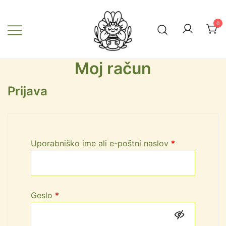
0
Moj račun
Zeliščna vila
Prijava
Uporabniško ime ali e-poštni naslov
*
Geslo
*