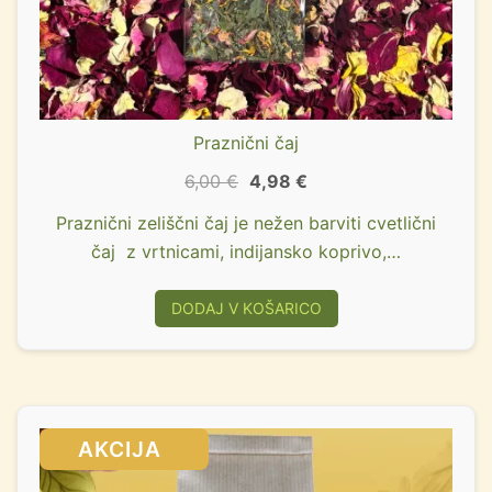
Praznični čaj
6,00
€
4,98
€
Praznični zeliščni čaj je nežen barviti cvetlični
čaj z vrtnicami, indijansko koprivo,…
DODAJ V KOŠARICO
SALE!