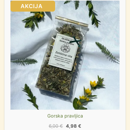
SALE!
Gorska pravljica
6,00
€
4,98
€