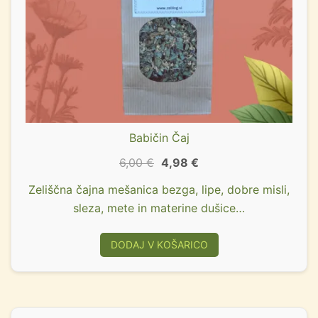
Babičin Čaj
6,00
€
4,98
€
Zeliščna čajna mešanica bezga, lipe, dobre misli,
sleza, mete in materine dušice…
DODAJ V KOŠARICO