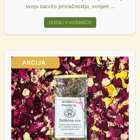
svojo barvito privlačnostjo, vonjem …
DODAJ V KOŠARICO
SALE!