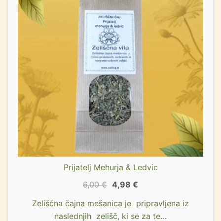
Prijatelj Mehurja & Ledvic
6,00
€
4,98
€
Zeliščna čajna mešanica je pripravljena iz
naslednjih zelišč, ki se za te…