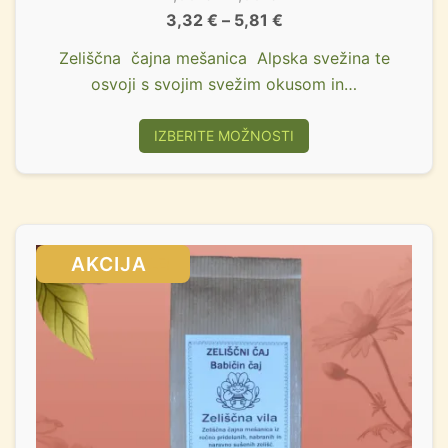
3,32
€
–
5,81
€
Zeliščna čajna mešanica Alpska svežina te
osvoji s svojim svežim okusom in…
IZBERITE MOŽNOSTI
SALE!