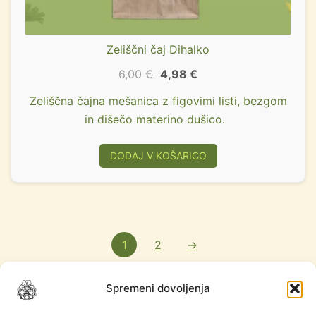
Zeliščni čaj Dihalko
6,00
€
4,98
€
Zeliščna čajna mešanica z figovimi listi, bezgom
in dišečo materino dušico.
DODAJ V KOŠARICO
1
2
→
Spremeni dovoljenja