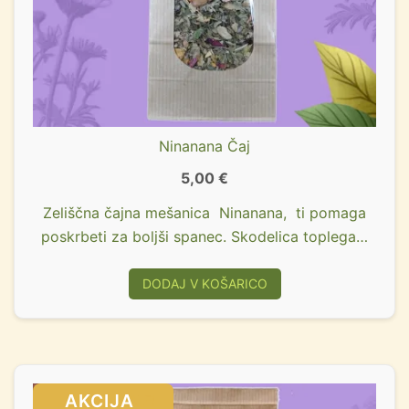
Ninanana Čaj
5,00
€
Zeliščna čajna mešanica Ninanana, ti pomaga
poskrbeti za boljši spanec. Skodelica toplega…
DODAJ V KOŠARICO
SALE!