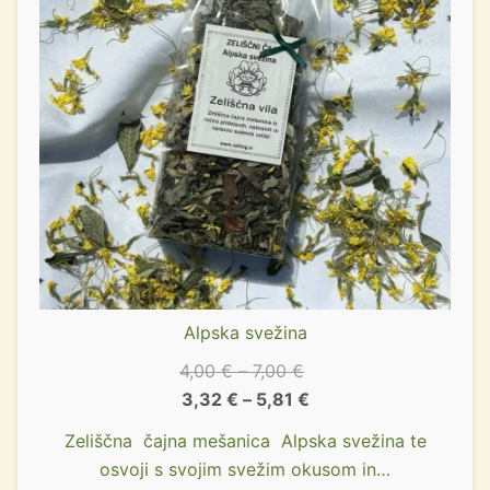
Alpska svežina
4,00
€
–
7,00
€
3,32
€
–
5,81
€
Zeliščna čajna mešanica Alpska svežina te
osvoji s svojim svežim okusom in…