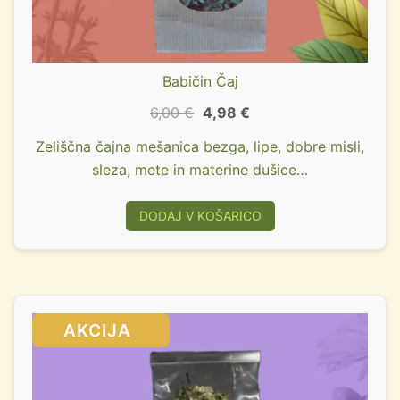
Babičin Čaj
6,00
€
4,98
€
Zeliščna čajna mešanica bezga, lipe, dobre misli,
sleza, mete in materine dušice…
DODAJ V KOŠARICO
SALE!