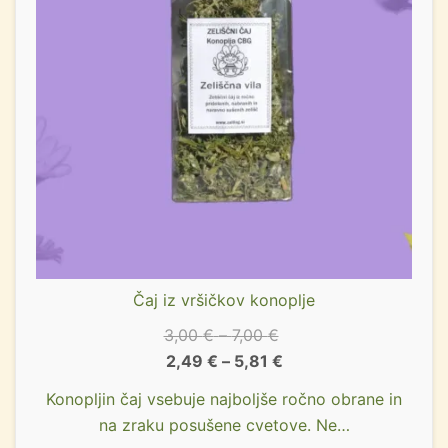
Čaj iz vršičkov konoplje
3,00
€
–
7,00
€
2,49
€
–
5,81
€
Konopljin čaj vsebuje najboljše ročno obrane in
na zraku posušene cvetove. Ne…