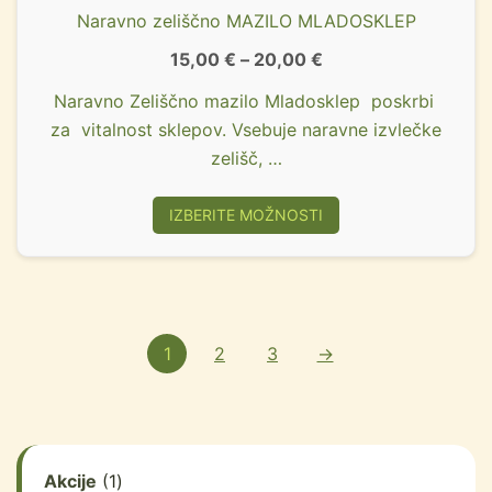
Naravno zeliščno MAZILO MLADOSKLEP
15,00
€
–
20,00
€
Naravno Zeliščno mazilo Mladosklep poskrbi
za vitalnost sklepov. Vsebuje naravne izvlečke
zelišč, …
IZBERITE MOŽNOSTI
1
2
3
→
Akcije
1