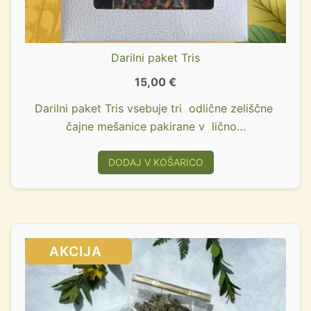
Darilni paket Tris
15,00
€
Darilni paket Tris vsebuje tri odlične zeliščne
čajne mešanice pakirane v lično…
DODAJ V KOŠARICO
SALE!