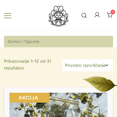
0
Zeliščna vila
Domov
/ Trgovina
Prikazovanje 1–12 od 31
rezultatov
SALE!