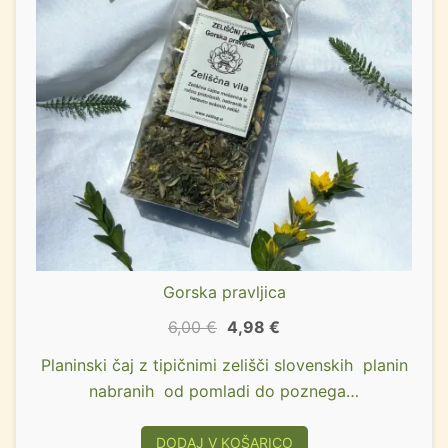
Gorska pravljica
6,00
€
4,98
€
Planinski čaj z tipičnimi zelišči slovenskih planin
nabranih od pomladi do poznega…
DODAJ V KOŠARICO