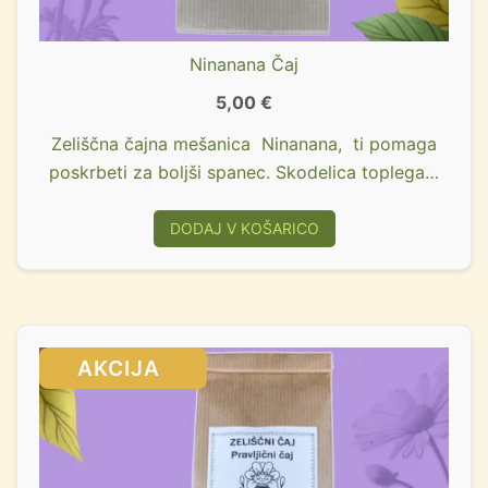
Ninanana Čaj
5,00
€
Zeliščna čajna mešanica Ninanana, ti pomaga
poskrbeti za boljši spanec. Skodelica toplega…
DODAJ V KOŠARICO
SALE!