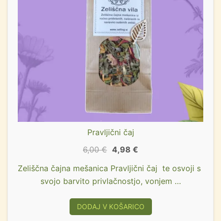
Pravljični čaj
6,00
€
4,98
€
Zeliščna čajna mešanica Pravljični čaj te osvoji s
svojo barvito privlačnostjo, vonjem …
DODAJ V KOŠARICO