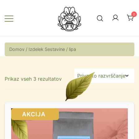
0
Zeliščna vila
Domov
/ Izdelek Sestavine / lipa
Prikaz vseh 3 rezultatov
SALE!