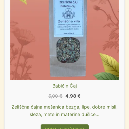
Babičin Čaj
6,00
€
4,98
€
Zeliščna čajna mešanica bezga, lipe, dobre misli,
sleza, mete in materine dušice…