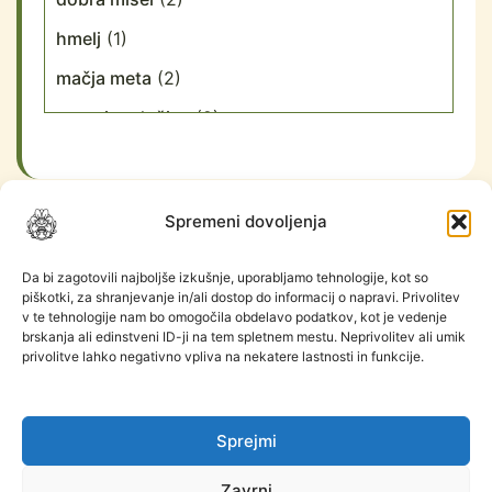
hmelj
(1)
mačja meta
(2)
materina dušica
(2)
melisa
(2)
meta
(1)
Spremeni dovoljenja
plahtica
(1)
MENU
poprova meta
(1)
Da bi zagotovili najboljše izkušnje, uporabljamo tehnologije, kot so
piškotki, za shranjevanje in/ali dostop do informacij o napravi. Privolitev
Domov
šipek
(1)
v te tehnologije nam bo omogočila obdelavo podatkov, kot je vedenje
Trgovina
brskanja ali edinstveni ID-ji na tem spletnem mestu. Neprivolitev ali umik
sivka
(1)
privolitve lahko negativno vpliva na nekatere lastnosti in funkcije.
Blog
Kontakt
slez
(1)
INFORMACIJE
Sprejmi
O nas
Pogoji poslovanja
Zavrni